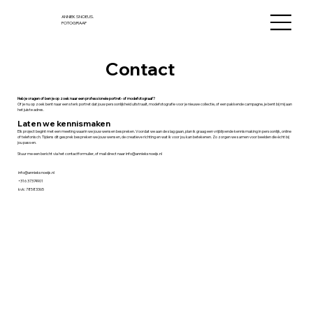
ANNIEK SNOEIJS.
FOTOGRAAF
Contact
Heb je vragen of ben je op zoek naar een professionele portret- of modefotograaf?
Of je nu op zoek bent naar een sterk portret dat jouw persoonlijkheid uitstraalt, modefotografie voor je nieuwe collectie, of een pakkende campagne, je bent bij mij aan
het juiste adres.
Laten we kennismaken
Elk project begint met een meeting waarin we jouw wensen bespreken. Voordat we aan de slag gaan, plan ik graag een vrijblijvende kennismaking in persoonlijk, online
of telefonisch. Tijdens dit gesprek bespreken we jouw wensen, de creatieve richting en wat ik voor jou kan betekenen. Zo zorgen we samen voor beelden die écht bij
jou passen.
Stuur me een bericht via het contactformulier, of mail direct naar
info@annieksnoeijs.nl
info@annieksnoeijs.nl
+31 6 37374901
kvk: 78583365