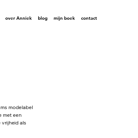
over Anniek
blog
mijn boek
contact
ams modelabel
ie met een
vrijheid als