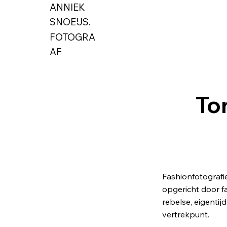
ANNIEK
SNOEIJS.
FOTOGRA
AF
To
Fashionfotogra
opgericht door f
rebelse, eigentij
vertrekpunt.